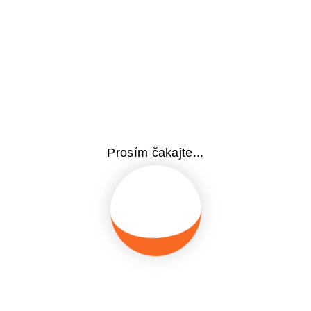
 nevznikajú tzv. nárazy s podložkou, či prudké pohyby. Z
ením je možné zlepšiť postoj, zmierniť bolesti chrbta.
om je zníženie výskytu bolesti chrbta a zníženie výsky
ptimálneho časovania začatia cvičenia Pilatesu v teho
čeného 16. týždňa po 30. týždeň tehotenstva. Za zdr
zodpovednosť a po konzultácií eventuálne písomného s
Prosím čakajte...
tnenie posilnením panvového dna, hlbokého stabilizač
ýrazne znižuje mentálnu, fyzickú aj psychickú vyčerpa
ty Index. Pilates po pôrode sa odporúča začať najskô
tácií s gynekológom-pôrodníkom.