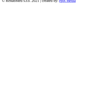
© RehabMed s.r.o. 2021 | created by:
epix media