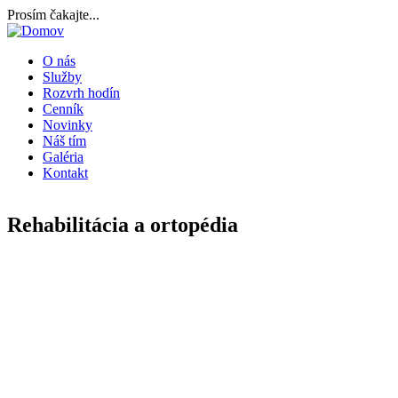
Skočiť
Prosím čakajte...
na
hlavný
O nás
obsah
Služby
Main
Rozvrh hodín
navigation
Cenník
Novinky
Náš tím
Galéria
Kontakt
Rehabilitácia a ortopédia