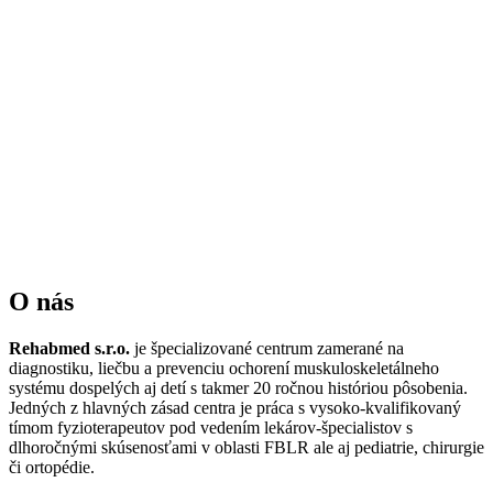
O nás
Rehabmed s.r.o.
je špecializované centrum zamerané na
diagnostiku, liečbu a prevenciu ochorení muskuloskeletálneho
systému dospelých aj detí s takmer 20 ročnou históriou pôsobenia.
Jedných z hlavných zásad centra je práca s vysoko-kvalifikovaný
tímom fyzioterapeutov pod vedením lekárov-špecialistov s
dlhoročnými skúsenosťami v oblasti FBLR ale aj pediatrie, chirurgie
či ortopédie.