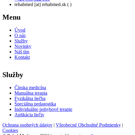
rehabmed
[at]
rehabmed.sk
( )
Menu
Úvod
O nás
Služby
Novinky
Náš tím
Kontakt
Služby
Čínska medicína
Manuálna terapia
Fyzikálna liečba
Špeciálna pedagogika
Individuálne pohybové terapie
Aplikácia liečiv
Ochrana osobných údajov
|
Všeobecné Obchodné Podmienky
|
Cookies